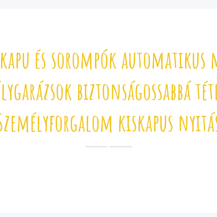
i kapu és sorompók automatikus 
lygarázsok biztonságossabbá tét
Személyforgalom kiskapus nyitá