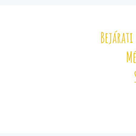
Bejárat
Mé