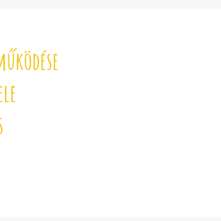
működése
ele
s