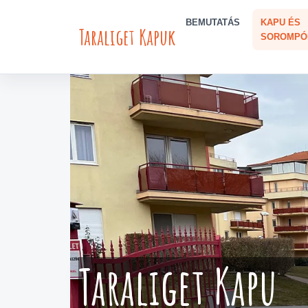
BEMUTATÁS
KAPU ÉS
Taraliget Kapuk
SOROMPÓ
Taraliget Kapu